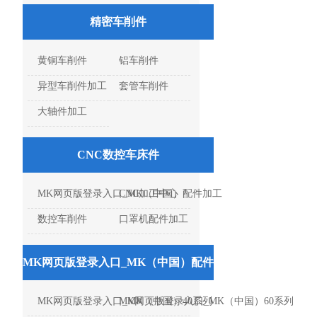
精密车削件
黄铜车削件
铝车削件
异型车削件加工
套管车削件
大轴件加工
CNC数控车床件
MK网页版登录入口_MK（中国）配件加工
CNC加工中心
数控车削件
口罩机配件加工
MK网页版登录入口_MK（中国）配件
MK网页版登录入口_MK（中国）40系列
MK网页版登录入口_MK（中国）60系列