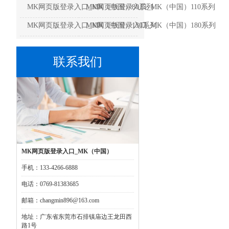
MK网页版登录入口_MK（中国）80系列
MK网页版登录入口_MK（中国）110系列
MK网页版登录入口_MK（中国）130系列
MK网页版登录入口_MK（中国）180系列
联系我们
MK网页版登录入口_MK（中国）
手机：133-4266-6888
电话：0769-81383685
邮箱：changmin896@163.com
地址：广东省东莞市石排镇庙边王龙田西
路1号