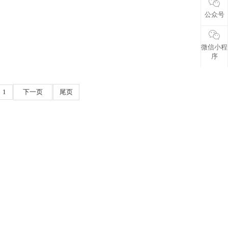
公众号
微信小程
序
1
下一页
尾页