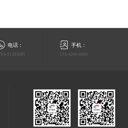
电话：
手机：
769-81383685
133-4266-6888