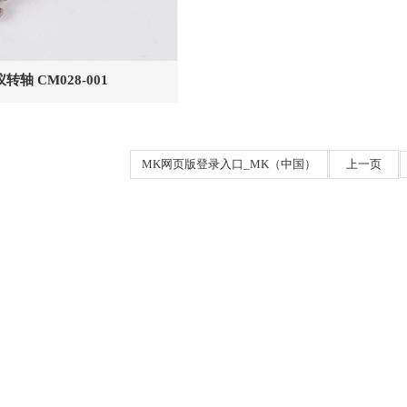
转轴 CM028-001
MK网页版登录入口_MK（中国）
上一页