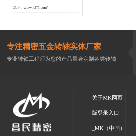
网址：www.lt371.com/
专注精密五金转轴实体厂家
专业转轴工程师为您的产品量身定制各类转轴
关于MK网页
版登录入口
_MK（中国）