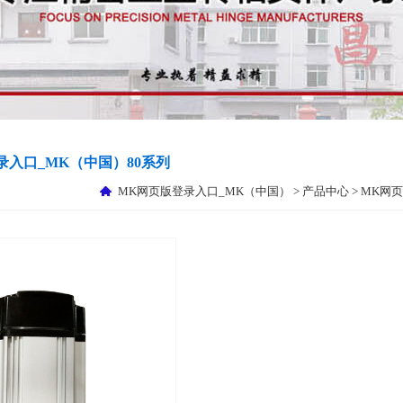
配件
录入口_MK（中国）80系列
MK网页版登录入口_MK（中国）
>
产品中心
>
MK网