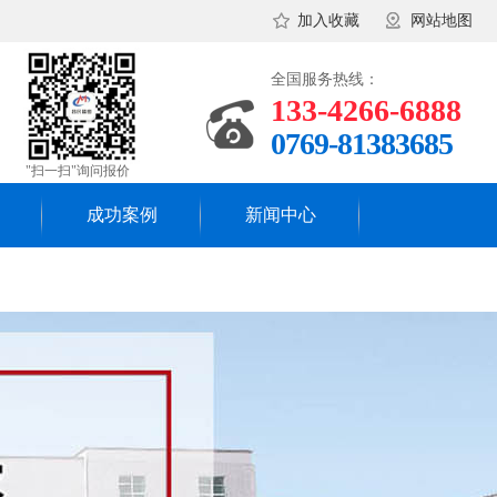
加入收藏
网站地图
全国服务热线：
133-4266-6888
0769-81383685
"扫一扫"询问报价
成功案例
新闻中心
客户见证
MK网页版登录入口
_MK（中国）资讯
成功案例
行业新闻
荣誉客户
常见答问