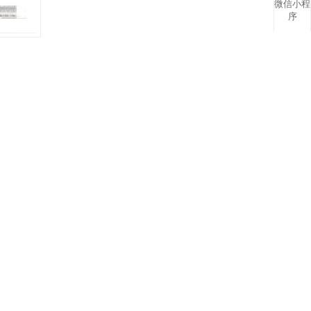
微信小程
序