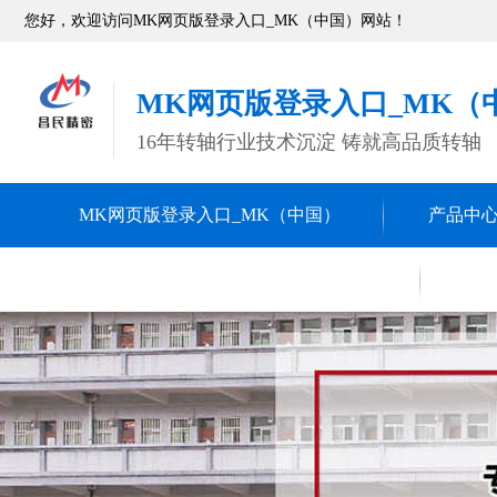
您好，欢迎访问MK网页版登录入口_MK（中国）网站！
MK网页版登录入口_MK（
16年转轴行业技术沉淀 铸就高品质转轴
MK网页版登录入口_MK（中国）
产品中
转轴
关于MK网页版登录入口_MK（中国）
联
五金冲压
关于MK网页版登录入口
精密车削
_MK（中国）
CNC数控车
MK网页版登录入口
MK网页版登
_MK（中国）团队