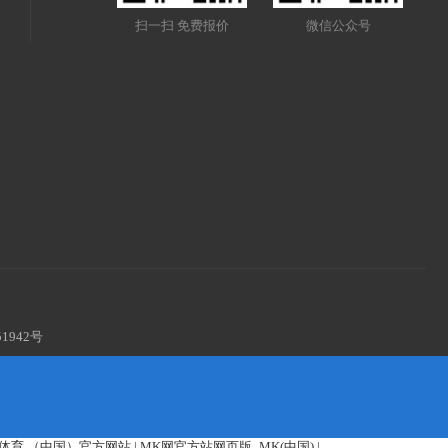
扫一扫 免费报价
微信公众号
51942号
K体育.（中国）官方网站
|
MK网官方站网页版_MK(中国)
|