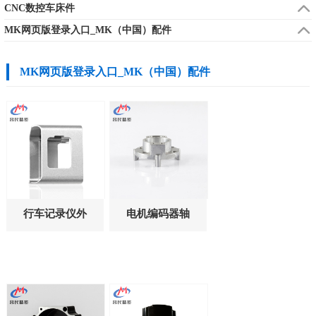
CNC数控车床件
MK网页版登录入口_MK（中国）配件
MK网页版登录入口_MK（中国）配件
行车记录仪外
电机编码器轴
壳CM001-
芯加工
013DZ
CM001-