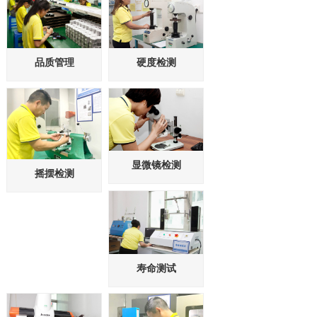
品质管理
硬度检测
显微镜检测
摇摆检测
寿命测试