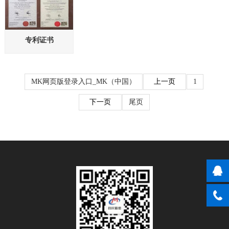
专利证书
MK网页版登录入口_MK（中国）
上一页
1
下一页
尾页